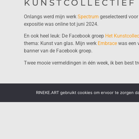
KUNSTCOLLECTIEF
Onlangs werd mijn werk
Spectrum
geselecteerd voor
expositie was online tot juni 2024.
En ook heel leuk: De Facebook groep
Het Kunstcollec
thema: Kunst van glas. Mijn werk
Embrace
was een va
banner van de Facebook groep.
Twee mooie vermeldingen in één week, ik ben best tr
glas
RINEKE.ART gebruikt cookies om ervoor te zorgen dat
NIEUWSBRIEF VOOR RINEKE