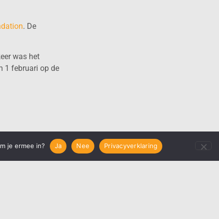
ndation
. De
keer was het
m 1 februari op de
glas
em je ermee in?
Ja
Nee
Privacyverklaring
ITIE ROTTERDAM ART WEEK