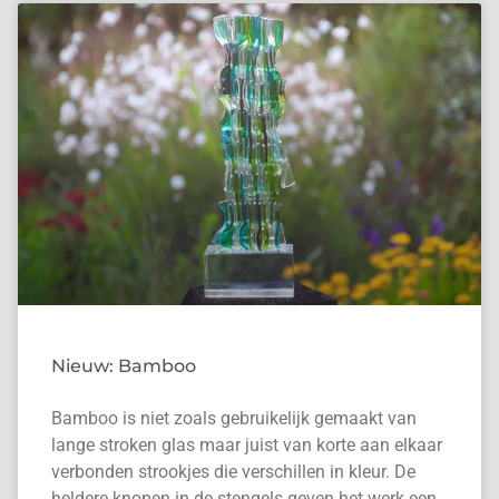
Nieuw: Bamboo
Bamboo is niet zoals gebruikelijk gemaakt van
lange stroken glas maar juist van korte aan elkaar
verbonden strookjes die verschillen in kleur. De
heldere knopen in de stengels geven het werk een