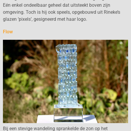
Eén enkel ondeelbaar geheel dat uitsteekt boven zijn
omgeving. Toch is hij ook speels, opgebouwd uit Rineke’s
glazen ‘pixels’, gesigneerd met haar logo.
Flow
Bij een stevige wandeling sprankelde de zon op het