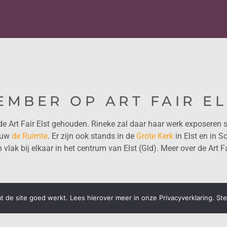
EMBER OP ART FAIR EL
e Art Fair Elst gehouden. Rineke zal daar haar werk exposeren
bouw
de Ruimte
. Er zijn ook stands in de
Grote Kerk
in Elst en in S
ijn vlak bij elkaar in het centrum van Elst (Gld). Meer over de Art F
 de site goed werkt. Lees hierover meer in onze Privacyverklaring. St
ELING
OP DE COVER