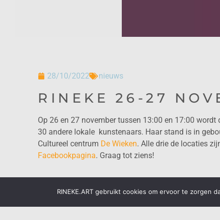
28/10/2022
nieuws
RINEKE 26-27 NOV
Op 26 en 27 november tussen 13:00 en 17:00 wordt d
30 andere lokale kunstenaars. Haar stand is in ge
Cultureel centrum
De Wieken
. Alle drie de locaties z
Facebookpagina
. Graag tot ziens!
RINEKE.ART gebruikt cookies om ervoor te zorgen dat
Vorige
NIEUW BRONS IN ONTWIKK