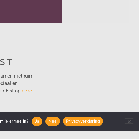
ST
 samen met ruim
ociaal en
air Elst op
deze
em je ermee in?
Ja
Nee
Privacyverklaring
Volgende
 VAN HET KUNSTCOLLECTIEF