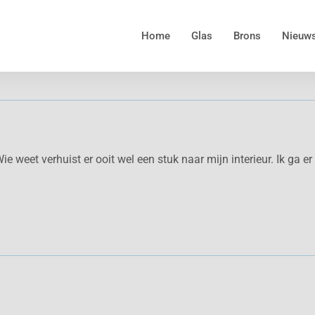
Home
Glas
Brons
Nieuw
ie weet verhuist er ooit wel een stuk naar mijn interieur. Ik ga e