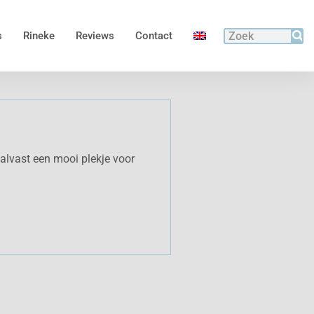
s
Rineke
Reviews
Contact
r alvast een mooi plekje voor