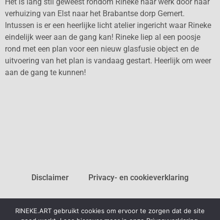
Het is lang stil geweest rondom Rineke haar werk door haar
verhuizing van Elst naar het Brabantse dorp Gemert.
Intussen is er een heerlijke licht atelier ingericht waar Rineke
eindelijk weer aan de gang kan! Rineke liep al een poosje
rond met een plan voor een nieuw glasfusie object en de
uitvoering van het plan is vandaag gestart. Heerlijk om weer
aan de gang te kunnen!
Disclaimer
Privacy- en cookieverklaring
RINEKE.ART gebruikt cookies om ervoor te zorgen dat de site